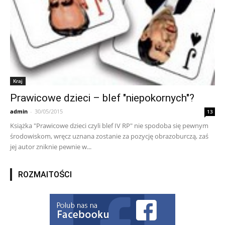
Kraj
Prawicowe dzieci – blef "niepokornych"?
admin
-
30/05/2015
13
Książka "Prawicowe dzieci czyli blef IV RP" nie spodoba się pewnym
środowiskom, wręcz uznana zostanie za pozycję obrazoburczą, zaś
jej autor zniknie pewnie w...
ROZMAITOŚCI