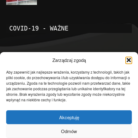
COVID-19 - WAŻNE
POPULARNE KATEGORIE
Zarządzaj zgodą
Temat dnia
4601
Aby zapewnić jak najlepsze wrażenia, korzystamy z technologii, takich jak
pliki cookie, do przechowywania i/lub uzyskiwania dostępu do informacji o
Publicystyka
4363
urządzeniu. Zgoda na te technologie pozwoli nam przetwarzać dane, takie
jak zachowanie podczas przeglądania lub unikalne identyfikatory na tej
Polityka
3639
stronie. Brak wyrażenia zgody lub wycofanie zgody może niekorzystnie
Polska
3462
wpłynąć na niektóre cechy i funkcje.
Społeczeństwo
2823
Akceptuję
Kraj
1290
Gospodarka
1230
Odmów
Europa
866