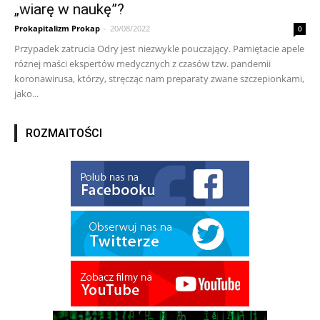
„wiarę w naukę”?
Prokapitalizm Prokap
-
20/08/2022
0
Przypadek zatrucia Odry jest niezwykle pouczający. Pamiętacie apele
różnej maści ekspertów medycznych z czasów tzw. pandemii
koronawirusa, którzy, stręcząc nam preparaty zwane szczepionkami,
jako...
ROZMAITOŚCI