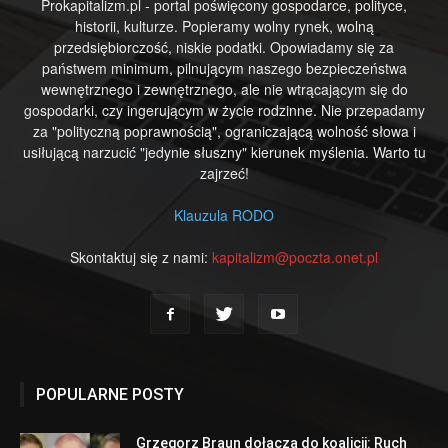
Prokapitalizm.pl - portal poświęcony gospodarce, polityce,
historii, kulturze. Popieramy wolny rynek, wolną
przedsiębiorczość, niskie podatki. Opowiadamy się za
państwem minimum, pilnującym naszego bezpieczeństwa
wewnętrznego i zewnętrznego, ale nie wtrącającym się do
gospodarki, czy ingerującym w życie rodzinne. Nie przepadamy
za "polityczną poprawnością", ograniczającą wolność słowa i
usiłującą narzucić "jedynie słuszny" kierunek myślenia. Warto tu
zajrzeć!
Klauzula RODO
Skontaktuj się z nami:
kapitalizm@poczta.onet.pl
POPULARNE POSTY
Grzegorz Braun dołącza do koalicji: Ruch