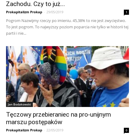
Zachodu. Czy to już...
Prokapitalizm Prokap
-
29/05/2019
1
Pogrom Nazwijmy rzeczy po imieniu. 45,38% to nie jest zwycięstwo.
To jest pogrom. To najwyższy poziom poparcia nie tylko w historii tej
partii i nie...
Jan Bodakowski
Tęczowy przebieraniec na pro-unijnym
marszu postępaków
Prokapitalizm Prokap
-
22/05/2019
0