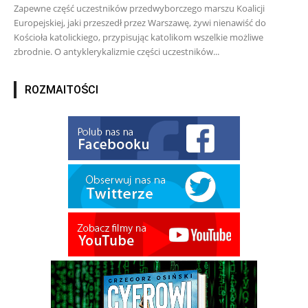
Zapewne część uczestników przedwyborczego marszu Koalicji
Europejskiej, jaki przeszedł przez Warszawę, żywi nienawiść do
Kościoła katolickiego, przypisując katolikom wszelkie możliwe
zbrodnie. O antyklerykalizmie części uczestników...
ROZMAITOŚCI