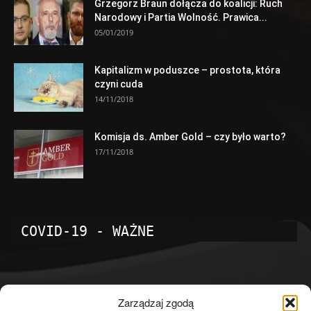
Grzegorz Braun dołącza do koalicji: Ruch
Narodowy i Partia Wolność. Prawica...
05/01/2019
Kapitalizm w poduszce – prostota, która
czyni cuda
14/11/2018
Komisja ds. Amber Gold – czy było warto?
17/11/2018
COVID-19 - WAŻNE
POPULARNE KATEGORIE
Zarządzaj zgodą