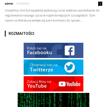
admin
-
21/03/2012
1
Urzędnicy Unii Europejskiej wykazują coraz większe upodobanie do
regulowania naszego życia w najdrobniejszych szczegółach. Tym
razem za literaturę wzięła się pani komisarz do spraw...
ROZMAITOŚCI