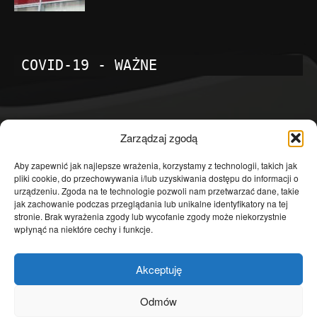
COVID-19 - WAŻNE
POPULARNE KATEGORIE
Zarządzaj zgodą
Temat dnia
4601
Aby zapewnić jak najlepsze wrażenia, korzystamy z technologii, takich jak
pliki cookie, do przechowywania i/lub uzyskiwania dostępu do informacji o
Publicystyka
4363
urządzeniu. Zgoda na te technologie pozwoli nam przetwarzać dane, takie
jak zachowanie podczas przeglądania lub unikalne identyfikatory na tej
Polityka
3639
stronie. Brak wyrażenia zgody lub wycofanie zgody może niekorzystnie
Polska
3462
wpłynąć na niektóre cechy i funkcje.
Społeczeństwo
2823
Akceptuję
Kraj
1290
Gospodarka
1230
Odmów
Europa
866