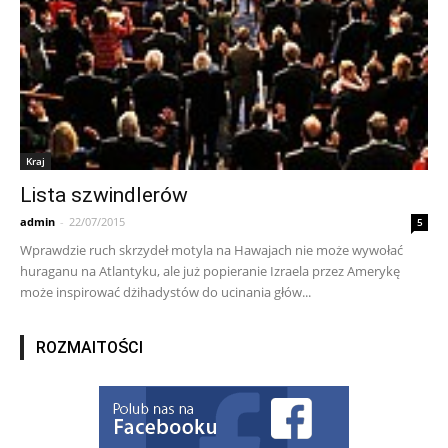
Kraj
Lista szwindlerów
admin
-
22/07/2015
5
Wprawdzie ruch skrzydeł motyla na Hawajach nie może wywołać
huraganu na Atlantyku, ale już popieranie Izraela przez Amerykę
może inspirować dżihadystów do ucinania głów...
ROZMAITOŚCI