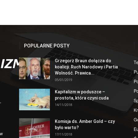
POPULARNE POSTY
Grzegorz Braun dołącza do
T
koalicji: Ruch Narodowy i Partia
Pu
Wolność. Prawica...
05/01/2019
Po
Po
Kapitalizm w poduszce –
prostota, która czyni cuda
S
,
14/11/2018
Kr
G
Komisja ds. Amber Gold – czy
było warto?
E
 w
17/11/2018