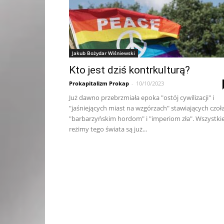
Jakub Bożydar Wiśniewski
Kto jest dziś kontrkulturą?
Prokapitalizm Prokap
-
10/10/2023
Już dawno przebrzmiała epoka "ostój cywilizacji" i
"jaśniejących miast na wzgórzach" stawiających czoł
"barbarzyńskim hordom" i "imperiom zła". Wszystki
reżimy tego świata są już...