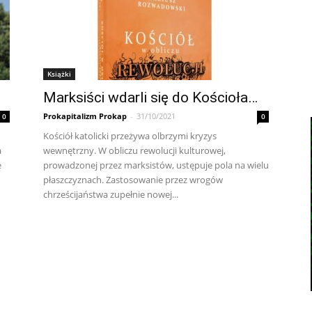
Książki
Marksiści wdarli się do Kościoła…
Prokapitalizm Prokap
-
31/10/2021
0
0
Kościół katolicki przeżywa olbrzymi kryzys
a
wewnętrzny. W obliczu rewolucji kulturowej,
e
prowadzonej przez marksistów, ustępuje pola na wielu
płaszczyznach. Zastosowanie przez wrogów
chrześcijaństwa zupełnie nowej...