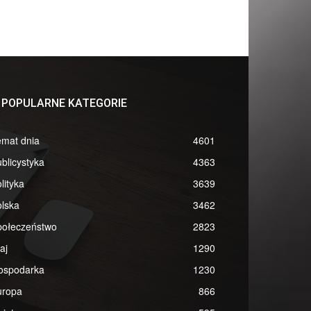
POPULARNE KATEGORIE
emat dnia
4601
blicystyka
4363
lityka
3639
lska
3462
połeczeństwo
2823
aj
1290
ospodarka
1230
uropa
866