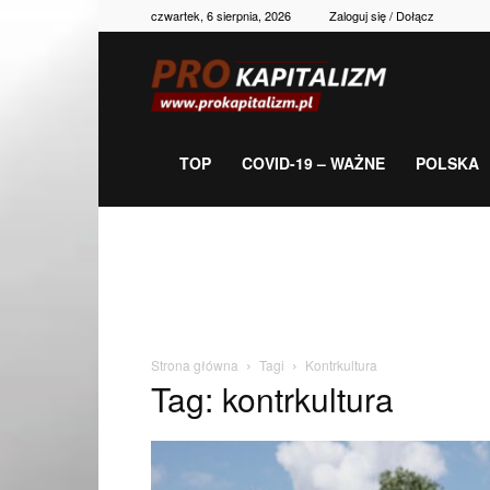
czwartek, 6 sierpnia, 2026
Zaloguj się / Dołącz
Prokapitalizm,
gospodarka,
TOP
COVID-19 – WAŻNE
POLSKA
polityka,
historia,
Strona główna
Tagi
Kontrkultura
Tag: kontrkultura
newsy