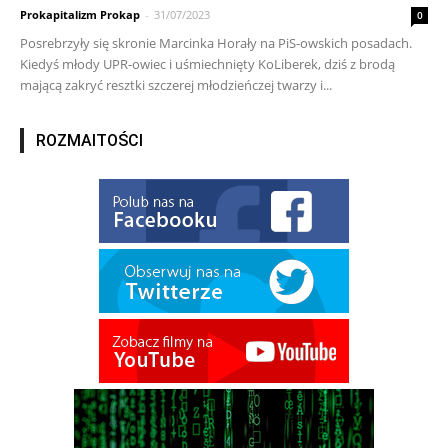
Prokapitalizm Prokap
-
31/07/2023
0
Posrebrzyły się skronie Marcinka Horały na PiS-owskich posadach.
Kiedyś młody UPR-owiec i uśmiechnięty KoLiberek, dziś z brodą
mającą zakryć resztki szczerej młodzieńczej twarzy i...
ROZMAITOŚCI