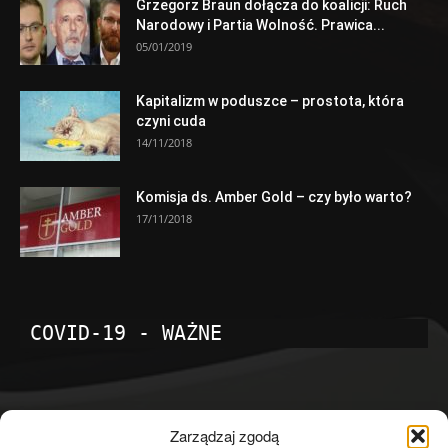
Grzegorz Braun dołącza do koalicji: Ruch
Narodowy i Partia Wolność. Prawica...
05/01/2019
Kapitalizm w poduszce – prostota, która
czyni cuda
14/11/2018
Komisja ds. Amber Gold – czy było warto?
17/11/2018
COVID-19 - WAŻNE
POPULARNE KATEGORIE
Zarządzaj zgodą