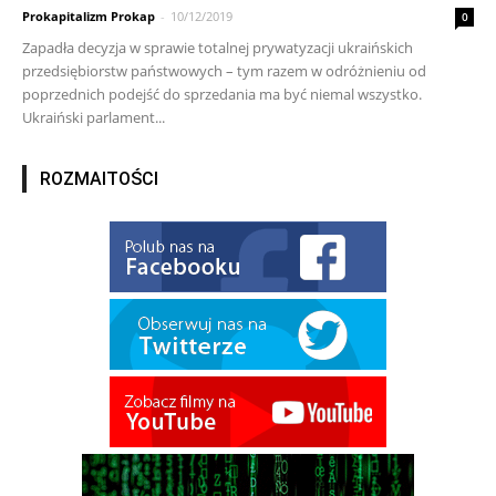
Prokapitalizm Prokap
-
10/12/2019
0
Zapadła decyzja w sprawie totalnej prywatyzacji ukraińskich
przedsiębiorstw państwowych – tym razem w odróżnieniu od
poprzednich podejść do sprzedania ma być niemal wszystko.
Ukraiński parlament...
ROZMAITOŚCI