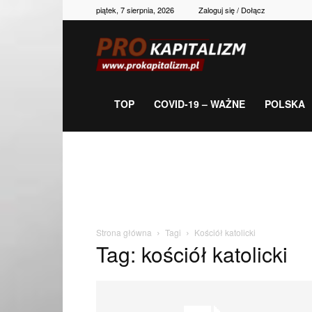
piątek, 7 sierpnia, 2026
Zaloguj się / Dołącz
Prokapitalizm,
gospodarka,
TOP
COVID-19 – WAŻNE
POLSKA
polityka,
historia,
Strona główna
Tagi
Kościół katolicki
Tag: kościół katolicki
newsy