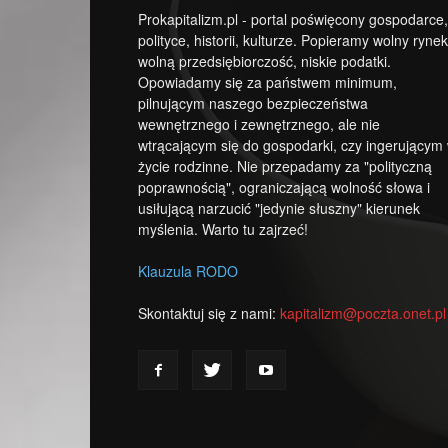
Prokapitalizm.pl - portal poświęcony gospodarce,
polityce, historii, kulturze. Popieramy wolny rynek
wolną przedsiębiorczość, niskie podatki.
Opowiadamy się za państwem minimum,
pilnującym naszego bezpieczeństwa
wewnętrznego i zewnętrznego, ale nie
wtrącającym się do gospodarki, czy ingerującym
życie rodzinne. Nie przepadamy za "polityczną
poprawnością", ograniczającą wolność słowa i
usiłującą narzucić "jedynie słuszny" kierunek
myślenia. Warto tu zajrzeć!
Klauzula RODO
Skontaktuj się z nami:
kapitalizm@poczta.onet.pl