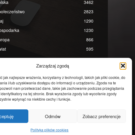
lska
3462
połeczeństwo
2823
aj
1290
ospodarka
1230
uropa
866
iat
595
Zarządzaj zgodą
 jak najlepsze wrażenia, korzystamy z technologii, takich jak pliki cookie, do
ia i/lub uzyskiwania dostępu do informacji o urządzeniu. Zgoda na te
 pozwoli nam przetwarzać dane, takie jak zachowanie podczas przeglądania
 identyfikatory na tej stronie. Brak wyrażenia zgody lub wycofanie zgody
ystnie wpłynąć na niektóre cechy i funkcje.
ceptuję
Odmów
Zobacz preferencje
Polityka plików cookies