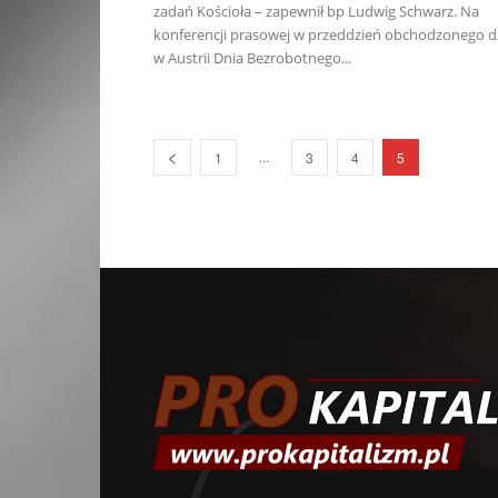
zadań Kościoła – zapewnił bp Ludwig Schwarz. Na
konferencji prasowej w przeddzień obchodzonego d
w Austrii Dnia Bezrobotnego...
...
1
3
4
5