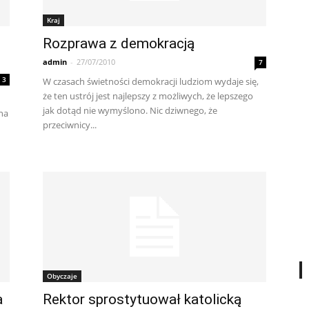
Kraj
Rozprawa z demokracją
admin
-
27/07/2010
7
3
W czasach świetności demokracji ludziom wydaje się,
że ten ustrój jest najlepszy z możliwych, że lepszego
jak dotąd nie wymyślono. Nic dziwnego, że
na
przeciwnicy...
Obyczaje
a
Rektor sprostytuował katolicką