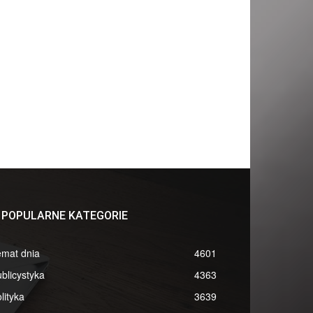
POPULARNE KATEGORIE
emat dnia
4601
blicystyka
4363
lityka
3639