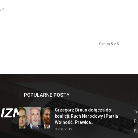
ziś
Strona 5 z 5
POPULARNE POSTY
Grzegorz Braun dołącza do
T
koalicji: Ruch Narodowy i Partia
Pu
Wolność. Prawica...
05/01/2019
Po