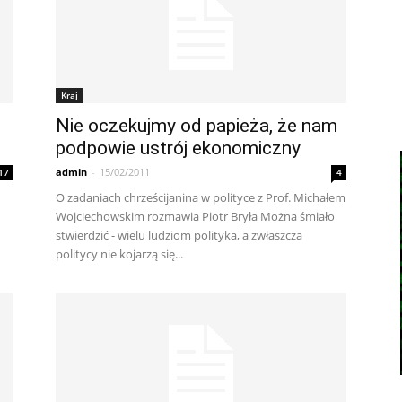
Kraj
Nie oczekujmy od papieża, że nam
podpowie ustrój ekonomiczny
admin
-
15/02/2011
17
4
O zadaniach chrześcijanina w polityce z Prof. Michałem
Wojciechowskim rozmawia Piotr Bryła Można śmiało
stwierdzić - wielu ludziom polityka, a zwłaszcza
politycy nie kojarzą się...