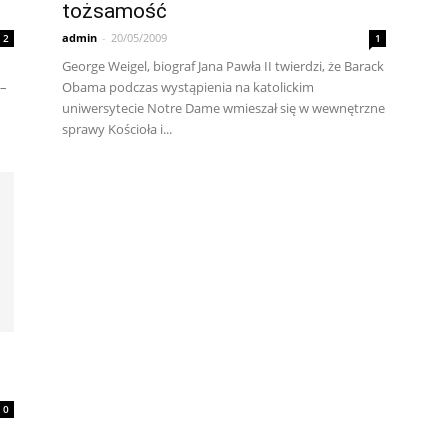
tożsamość
admin
-
20/05/2009
2
1
George Weigel, biograf Jana Pawła II twierdzi, że Barack
 –
Obama podczas wystąpienia na katolickim
uniwersytecie Notre Dame wmieszał się w wewnętrzne
sprawy Kościoła i...
0