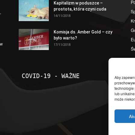
Po
Kapitalizm w poduszce –
prostota, która czyni cuda
S
,
14/11/2018
Kr
G
Komisja ds. Amber Gold – czy
było warto?
E
 w
17/11/2018
Św
COVID-19 - WAŻNE
Aby zapewnić
przechowywan
technologie
lub unikalne
może niekorz
Ak