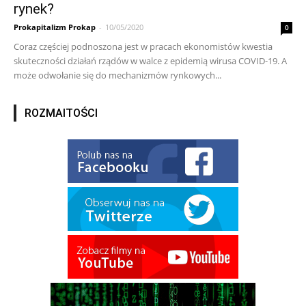
rynek?
Prokapitalizm Prokap
-
10/05/2020
0
Coraz częściej podnoszona jest w pracach ekonomistów kwestia
skuteczności działań rządów w walce z epidemią wirusa COVID-19. A
może odwołanie się do mechanizmów rynkowych...
ROZMAITOŚCI