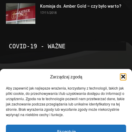
Komisja ds. Amber Gold – czy było warto?
17/11/2018
COVID-19 - WAŻNE
POPULARNE KATEGORIE
Zarządzaj zgodą
Temat dnia
4601
Aby zapewnić jak najlepsze wrażenia, korzystamy z technologii, takich jak
pliki cookie, do przechowywania i/lub uzyskiwania dostępu do informacji o
Publicystyka
4363
urządzeniu. Zgoda na te technologie pozwoli nam przetwarzać dane, takie
jak zachowanie podczas przeglądania lub unikalne identyfikatory na tej
Polityka
3639
stronie. Brak wyrażenia zgody lub wycofanie zgody może niekorzystnie
Polska
3462
wpłynąć na niektóre cechy i funkcje.
Społeczeństwo
2823
Akceptuję