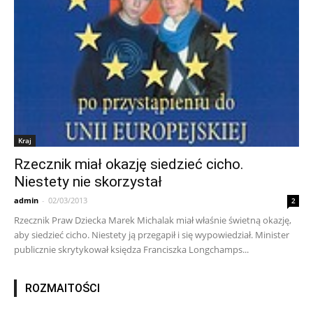
Kraj
Rzecznik miał okazję siedzieć cicho.
Niestety nie skorzystał
admin
-
02/03/2013
2
Rzecznik Praw Dziecka Marek Michalak miał właśnie świetną okazję,
aby siedzieć cicho. Niestety ją przegapił i się wypowiedział. Minister
publicznie skrytykował księdza Franciszka Longchamps...
ROZMAITOŚCI