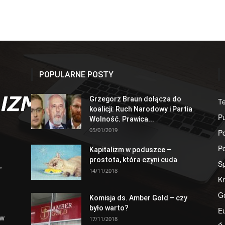
POPULARNE POSTY
Grzegorz Braun dołącza do
T
koalicji: Ruch Narodowy i Partia
Pu
Wolność. Prawica...
05/01/2019
Po
Po
Kapitalizm w poduszce –
prostota, która czyni cuda
S
,
14/11/2018
Kr
G
Komisja ds. Amber Gold – czy
było warto?
E
 w
17/11/2018