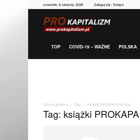
czwartek, 6 sierpnia, 2026
Zaloguj się / Dołącz
Prokapitalizm,
gospodarka,
TOP
COVID-19 – WAŻNE
POLSKA
polityka,
historia,
Strona główna
Tagi
Książki PROKAPA na lato
Tag: książki PROKAPA 
newsy