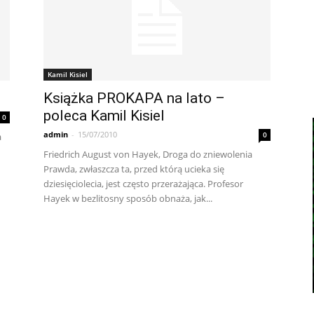
Kamil Kisiel
Książka PROKAPA na lato –
poleca Kamil Kisiel
0
admin
-
15/07/2010
0
a
Friedrich August von Hayek, Droga do zniewolenia
Prawda, zwłaszcza ta, przed którą ucieka się
dziesięciolecia, jest często przerażająca. Profesor
Hayek w bezlitosny sposób obnaża, jak...