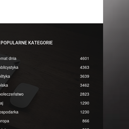
POPULARNE KATEGORIE
emat dnia
4601
blicystyka
4363
lityka
3639
lska
3462
połeczeństwo
2823
aj
1290
ospodarka
1230
uropa
866