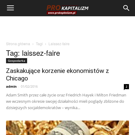
Strona główna
Tagi
Laissez-faire
Tag: laissez-faire
Gospodarka
Zaskakujące korzenie ekonomistów z
Chicago
admin
-
01/02/2016
2
Adam Smith przez całe życie oraz Friedrich Hayek i Milton Friedman
we wczesnym okresie swojej działalności mieli poglądy zbliżone do
dzisiejszych socjaldemokratów – wynika...