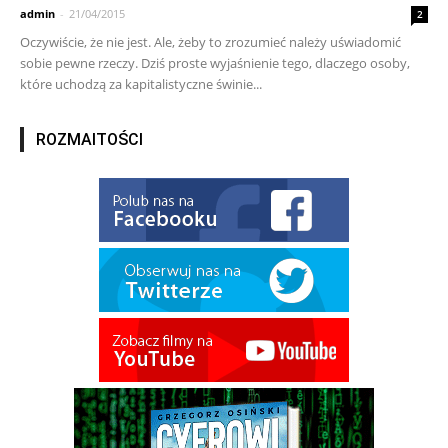
admin
-
21/04/2015
2
Oczywiście, że nie jest. Ale, żeby to zrozumieć należy uświadomić
sobie pewne rzeczy. Dziś proste wyjaśnienie tego, dlaczego osoby,
które uchodzą za kapitalistyczne świnie...
ROZMAITOŚCI