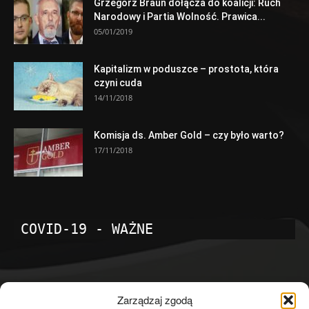
Grzegorz Braun dołącza do koalicji: Ruch
Narodowy i Partia Wolność. Prawica...
05/01/2019
Kapitalizm w poduszce – prostota, która
czyni cuda
14/11/2018
Komisja ds. Amber Gold – czy było warto?
17/11/2018
COVID-19 - WAŻNE
POPULARNE KATEGORIE
Zarządzaj zgodą