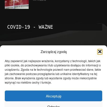
COVID-19 - WAŻNE
POPULARNE KATEGORIE
Zarządzaj zgodą
Temat dnia
4601
Aby zapewnić jak najlepsze wrażenia, korzystamy z technologii, takich jak
pliki cookie, do przechowywania i/lub uzyskiwania dostępu do informacji o
Publicystyka
4363
urządzeniu. Zgoda na te technologie pozwoli nam przetwarzać dane, takie
jak zachowanie podczas przeglądania lub unikalne identyfikatory na tej
Polityka
3639
stronie. Brak wyrażenia zgody lub wycofanie zgody może niekorzystnie
Polska
3462
wpłynąć na niektóre cechy i funkcje.
Społeczeństwo
2823
Akceptuję
Kraj
1290
Gospodarka
1230
Odmów