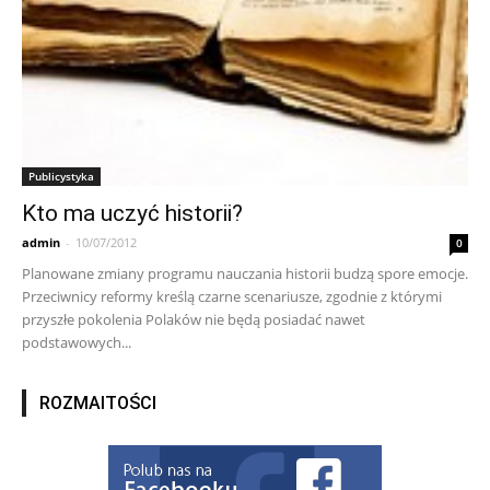
Publicystyka
Kto ma uczyć historii?
admin
-
10/07/2012
0
Planowane zmiany programu nauczania historii budzą spore emocje.
Przeciwnicy reformy kreślą czarne scenariusze, zgodnie z którymi
przyszłe pokolenia Polaków nie będą posiadać nawet
podstawowych...
ROZMAITOŚCI