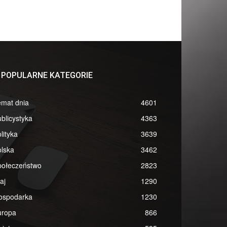
POPULARNE KATEGORIE
emat dnia
4601
blicystyka
4363
lityka
3639
lska
3462
połeczeństwo
2823
aj
1290
ospodarka
1230
uropa
866