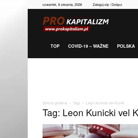
czwartek, 6 sierpnia, 2026
Zaloguj się / Dołącz
Prokapitalizm,
gospodarka,
TOP
COVID-19 – WAŻNE
POLSKA
polityka,
historia,
Strona główna
Tagi
Leon Kunicki vel Kunik
Tag: Leon Kunicki vel 
newsy