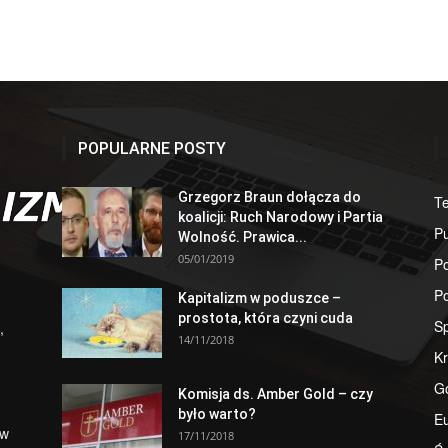
POPULARNE POSTY
Grzegorz Braun dołącza do
T
koalicji: Ruch Narodowy i Partia
Pu
Wolność. Prawica...
05/01/2019
Po
Po
Kapitalizm w poduszce –
prostota, która czyni cuda
S
,
14/11/2018
Kr
G
Komisja ds. Amber Gold – czy
było warto?
E
 w
17/11/2018