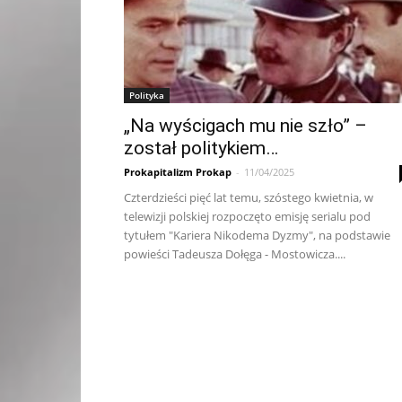
Polityka
„Na wyścigach mu nie szło” –
został politykiem…
Prokapitalizm Prokap
-
11/04/2025
Czterdzieści pięć lat temu, szóstego kwietnia, w
telewizji polskiej rozpoczęto emisję serialu pod
tytułem "Kariera Nikodema Dyzmy", na podstawie
powieści Tadeusza Dołęga - Mostowicza....