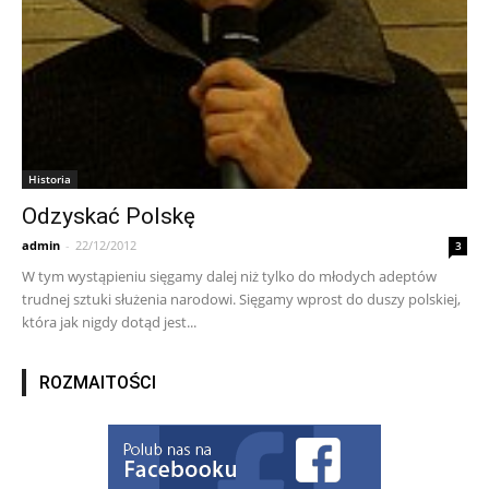
Historia
Odzyskać Polskę
admin
-
22/12/2012
3
W tym wystąpieniu sięgamy dalej niż tylko do młodych adeptów
trudnej sztuki służenia narodowi. Sięgamy wprost do duszy polskiej,
która jak nigdy dotąd jest...
ROZMAITOŚCI