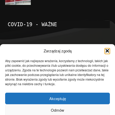
COVID-19 - WAŻNE
POPULARNE KATEGORIE
Zarządzaj zgodą
Temat dnia
4601
Aby zapewnić jak najlepsze wrażenia, korzystamy z technologii, takich jak
pliki cookie, do przechowywania i/lub uzyskiwania dostępu do informacji o
Publicystyka
4363
urządzeniu. Zgoda na te technologie pozwoli nam przetwarzać dane, takie
jak zachowanie podczas przeglądania lub unikalne identyfikatory na tej
Polityka
3639
stronie. Brak wyrażenia zgody lub wycofanie zgody może niekorzystnie
Polska
3462
wpłynąć na niektóre cechy i funkcje.
Społeczeństwo
2823
Akceptuję
Kraj
1290
Gospodarka
1230
Odmów