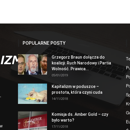
POPULARNE POSTY
Grzegorz Braun dołącza do
T
koalicji: Ruch Narodowy i Partia
Pu
Wolność. Prawica...
05/01/2019
Po
Po
Kapitalizm w poduszce –
prostota, która czyni cuda
S
,
14/11/2018
Kr
G
Komisja ds. Amber Gold – czy
było warto?
E
 w
17/11/2018