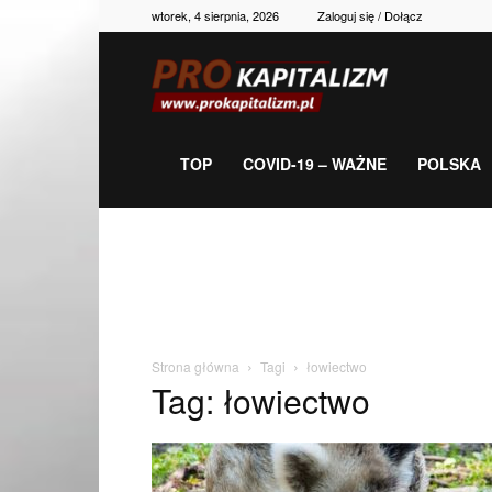
wtorek, 4 sierpnia, 2026
Zaloguj się / Dołącz
Prokapitalizm,
gospodarka,
TOP
COVID-19 – WAŻNE
POLSKA
polityka,
historia,
Strona główna
Tagi
łowiectwo
Tag: łowiectwo
newsy