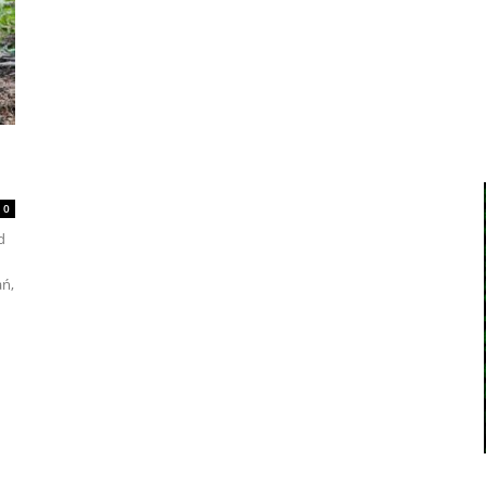
0
d
ań,