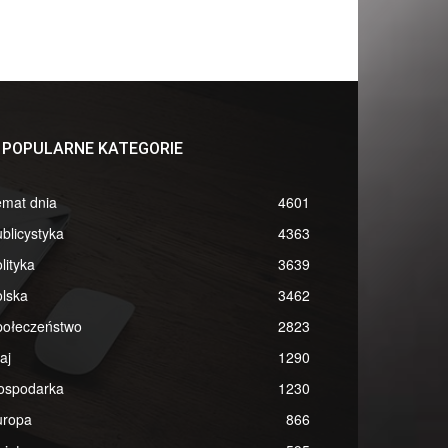
POPULARNE KATEGORIE
emat dnia
4601
blicystyka
4363
lityka
3639
lska
3462
połeczeństwo
2823
aj
1290
ospodarka
1230
uropa
866