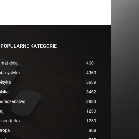
POPULARNE KATEGORIE
emat dnia
4601
blicystyka
4363
lityka
3639
lska
3462
połeczeństwo
2823
aj
1290
ospodarka
1230
uropa
866