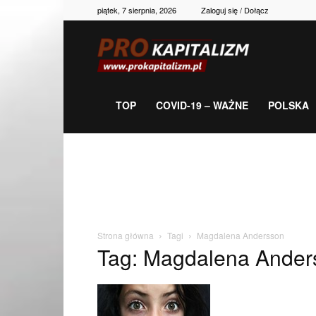
piątek, 7 sierpnia, 2026
Zaloguj się / Dołącz
Prokapitalizm,
gospodarka,
TOP
COVID-19 – WAŻNE
POLSKA
polityka,
historia,
Strona główna
Tagi
Magdalena Andersson
Tag: Magdalena Ander
newsy