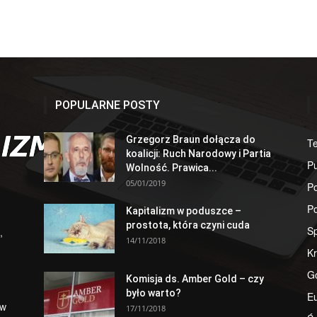
POPULARNE POSTY
Grzegorz Braun dołącza do
T
koalicji: Ruch Narodowy i Partia
Pu
Wolność. Prawica...
05/01/2019
Po
Po
Kapitalizm w poduszce –
prostota, która czyni cuda
S
,
14/11/2018
Kr
G
Komisja ds. Amber Gold – czy
było warto?
E
 w
17/11/2018