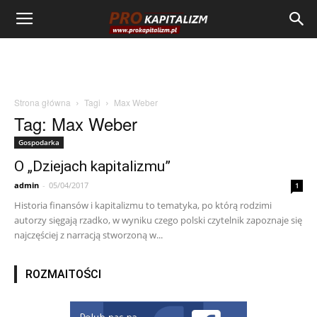
Strona główna
Tagi
Max Weber
Tag: Max Weber
Gospodarka
O „Dziejach kapitalizmu”
admin
-
05/04/2017
1
Historia finansów i kapitalizmu to tematyka, po którą rodzimi
autorzy sięgają rzadko, w wyniku czego polski czytelnik zapoznaje się
najczęściej z narracją stworzoną w...
ROZMAITOŚCI