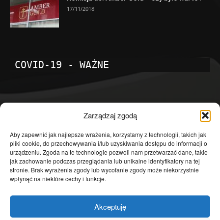
17/11/2018
COVID-19 - WAŻNE
POPULARNE KATEGORIE
Zarządzaj zgodą
Temat dnia
4601
Aby zapewnić jak najlepsze wrażenia, korzystamy z technologii, takich jak
pliki cookie, do przechowywania i/lub uzyskiwania dostępu do informacji o
Publicystyka
4363
urządzeniu. Zgoda na te technologie pozwoli nam przetwarzać dane, takie
jak zachowanie podczas przeglądania lub unikalne identyfikatory na tej
Polityka
3639
stronie. Brak wyrażenia zgody lub wycofanie zgody może niekorzystnie
Polska
3462
wpłynąć na niektóre cechy i funkcje.
Społeczeństwo
2823
Akceptuję
Kraj
1290