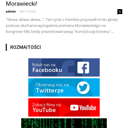
Morawiecki!
admin
-
08/11/2022
6
"Słowa, słowa, słowa...". Ten cytat z Hamleta przyszedł mi do głowy
podczas słuchania wystąpienia premiera Morawieckiego na
Kongresie 590, kiedy prezentował swoją "Konstytucję biznesu"....
ROZMAITOŚCI