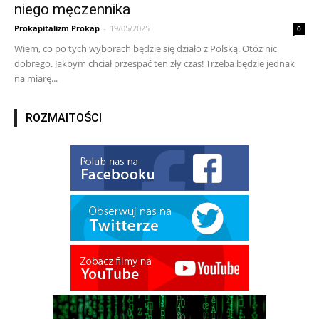
niego męczennika
Prokapitalizm Prokap
-
19/05/2025
0
Wiem, co po tych wyborach będzie się działo z Polską. Otóż nic
dobrego. Jakbym chciał przespać ten zły czas! Trzeba będzie jednak
na miarę...
ROZMAITOŚCI