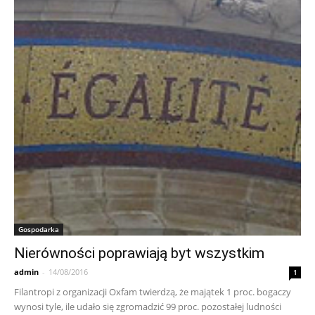
Gospodarka
Nierówności poprawiają byt wszystkim
admin
-
14/08/2016
1
Filantropi z organizacji Oxfam twierdzą, że majątek 1 proc. bogaczy
wynosi tyle, ile udało się zgromadzić 99 proc. pozostałej ludności