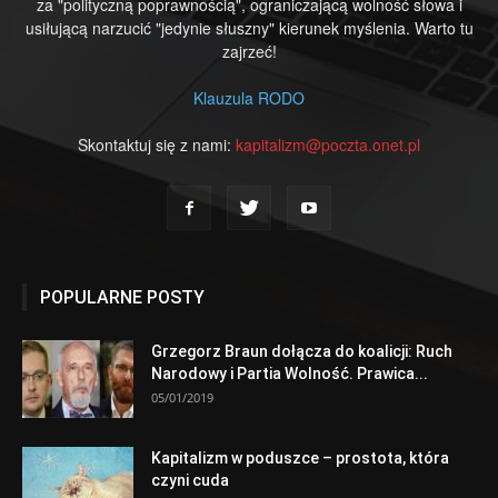
za "polityczną poprawnością", ograniczającą wolność słowa i
usiłującą narzucić "jedynie słuszny" kierunek myślenia. Warto tu
zajrzeć!
Klauzula RODO
Skontaktuj się z nami:
kapitalizm@poczta.onet.pl
POPULARNE POSTY
Grzegorz Braun dołącza do koalicji: Ruch
Narodowy i Partia Wolność. Prawica...
05/01/2019
Kapitalizm w poduszce – prostota, która
czyni cuda