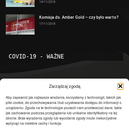
14/11/2018
Komisja ds. Amber Gold – czy było warto?
17/11/2018
COVID-19 - WAŻNE
POPULARNE KATEGORIE
Zarządzaj zgodą
Temat dnia
4601
Aby zapewnić jak najlepsze wrażenia, korzystamy z technologii, takich jak
pliki cookie, do przechowywania i/lub uzyskiwania dostępu do informacji o
Publicystyka
4363
urządzeniu. Zgoda na te technologie pozwoli nam przetwarzać dane, takie
jak zachowanie podczas przeglądania lub unikalne identyfikatory na tej
Polityka
3639
stronie. Brak wyrażenia zgody lub wycofanie zgody może niekorzystnie
Polska
3462
wpłynąć na niektóre cechy i funkcje.