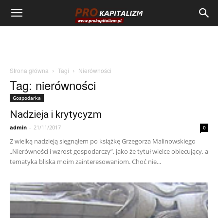
Strona główna
Tagi
Nierówności
Tag: nierówności
Gospodarka
Nadzieja i krytycyzm
admin
-
21/11/2017
0
Z wielką nadzieją sięgnąłem po książkę Grzegorza Malinowskiego
„Nierówności i wzrost gospodarczy”, jako że tytuł wielce obiecujący, a
tematyka bliska moim zainteresowaniom. Choć nie...