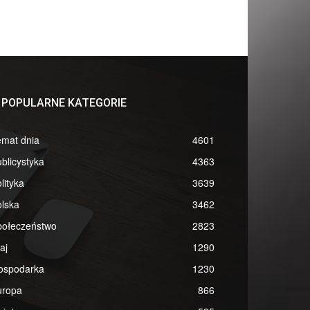
POPULARNE KATEGORIE
emat dnia
4601
blicystyka
4363
lityka
3639
lska
3462
połeczeństwo
2823
aj
1290
ospodarka
1230
uropa
866