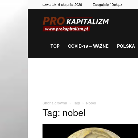
czwartek, 6 sierpnia, 2026
Zaloguj się / Dołącz
Prokapitalizm,
gospodarka,
TOP
COVID-19 – WAŻNE
POLSKA
polityka,
historia,
Strona główna
Tagi
Nobel
Tag: nobel
newsy