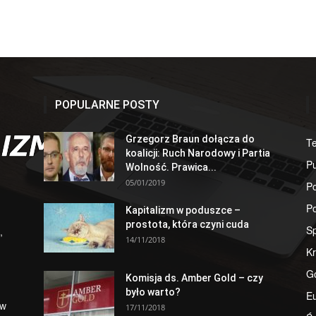
POPULARNE POSTY
Grzegorz Braun dołącza do
T
koalicji: Ruch Narodowy i Partia
Pu
Wolność. Prawica...
05/01/2019
Po
Po
Kapitalizm w poduszce –
prostota, która czyni cuda
S
,
14/11/2018
Kr
G
Komisja ds. Amber Gold – czy
było warto?
E
 w
17/11/2018