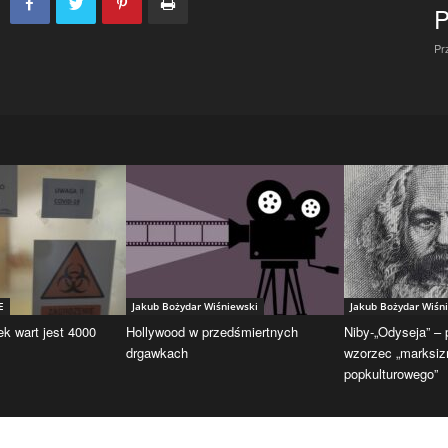
P
Pr
E
Jakub Bożydar Wiśniewski
Jakub Bożydar Wiśn
ek wart jest 4000
Hollywood w przedśmiertnych
Niby-„Odyseja” –
drgawkach
wzorzec „marksi
popkulturowego”