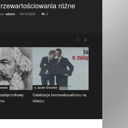
rzewartościowania różne
zez
-
09/10/2009
2
admin
iewski
o. Jacek Gniadek
 podręcznikowy
Celebracja homoseksualizmu na
zmu
ołtarzu