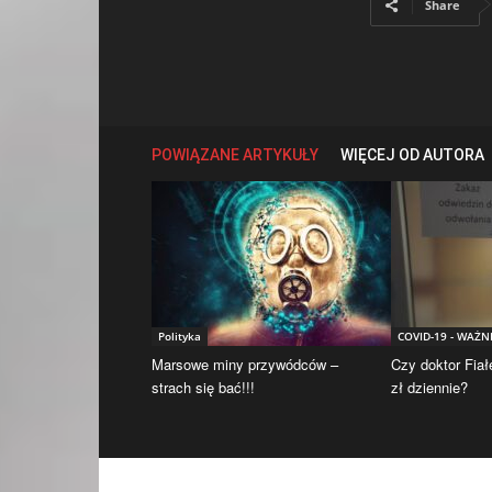
Share
POWIĄZANE ARTYKUŁY
WIĘCEJ OD AUTORA
Polityka
COVID-19 - WAŻN
Marsowe miny przywódców –
Czy doktor Fiał
strach się bać!!!
zł dziennie?