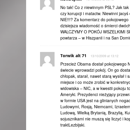
No tak! Co z niewinnym PSL? Jak tak s
czy korupcji i matactw. Niewinni jac
NIE!!!? Za komentarz do pokojowego
dzisiejsza wiadomość o śmierci dwóch 
WALCZYMY O POKÓJ WSZELKIMI SPOSOB
powtarza – w Hiszpanii i na San Domin
Torwik alt 71
13/10/2009 at 13:12
Przecież Obama dostał pokojowego Nob
świecie wprowadzi pokój. On go dostał
chłopak, starał, nawet starą wysłał i 
miejsce i co może zrobić w konkretny
widowiska – NIC, a w kwestii pokoju t
Ameryki. Prezydenci nieżyjący przewr
w formie USA jest na glinianych nog
Ludowymi, Rosją, Niemcami, Izraelem,
Ludową, Wielką Brytanią, Brazylią, Ku
sojusznikami nie muszą się liczyć i kop
traktLezbijski.