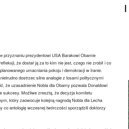
one przyznaniu prezydentowi USA Barakowi Obamie
leksji, że dostał ją za to kim nie jest, czego nie zrobił i co
planowanego umacniania pokoju i demokracji w Iranie.
ietrudno dostrzec silne analogie z losami politycznymi
ić, że uzasadnienie Nobla dla Obamy pozwala Donaldowi
e sukcesy. Możliwe zresztą, że decyzja komitetu
nym, który zaowocuje kolejną nagrodą Nobla dla Lecha
by co antologię wczesnej twórczości sporządzili doktorzy