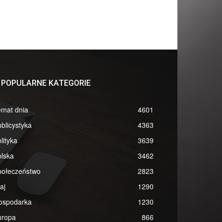
POPULARNE KATEGORIE
emat dnia
4601
blicystyka
4363
lityka
3639
lska
3462
połeczeństwo
2823
aj
1290
ospodarka
1230
uropa
866