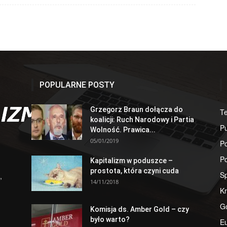
POPULARNE POSTY
Grzegorz Braun dołącza do
T
koalicji: Ruch Narodowy i Partia
Pu
Wolność. Prawica...
05/01/2019
Po
Po
Kapitalizm w poduszce –
prostota, która czyni cuda
S
,
14/11/2018
Kr
G
Komisja ds. Amber Gold – czy
było warto?
E