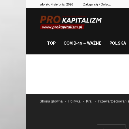
wtorek, 4 sierpnia, 2026
Zaloguj się / Dołącz
Prokapitalizm,
gospodarka,
TOP
COVID-19 – WAŻNE
POLSKA
polityka,
historia,
Strona główna
Polityka
Kraj
Przewartościowania
newsy