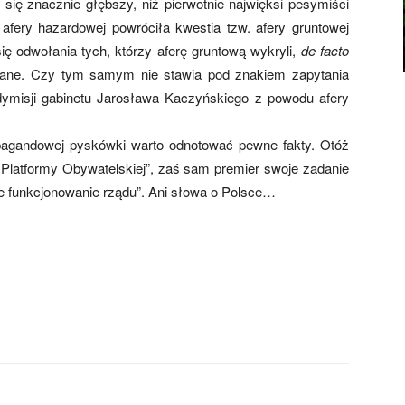
ię znacznie głębszy, niż pierwotnie najwięksi pesymiści
afery hazardowej powróciła kwestia tzw. afery gruntowej
ię odwołania tych, którzy aferę gruntową wykryli,
de facto
azane. Czy tym samym nie stawia pod znakiem zapytania
ymisji gabinetu Jarosława Kaczyńskiego z powodu afery
pagandowej pyskówki warto odnotować pewne fakty. Otóż
e Platformy Obywatelskiej”, zaś sam premier swoje zadanie
e funkcjonowanie rządu”. Ani słowa o Polsce…