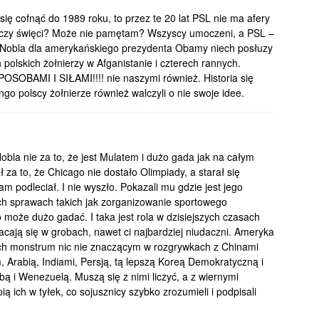
ię cofnąć do 1989 roku, to przez te 20 lat PSL nie ma afery
yś czy święci? Może nie pamętam? Wszyscy umoczeni, a PSL –
 Nobla dla amerykańskiego prezydenta Obamy niech posłuzy
polskich żołnierzy w Afganistanie i czterech rannych.
AMI I SIŁAMI!!!! nie naszymi również. Historia się
go polscy żołnierze również walczyli o nie swoje idee.
la nie za to, że jest Mulatem i dużo gada jak na całym
 za to, że Chicago nie dostało Olimpiady, a starał się
sam podleciał. I nie wyszło. Pokazali mu gdzie jest jego
ch sprawach takich jak zorganizowanie sportowego
o może dużo gadać. I taka jest rola w dzisiejszych czasach
acają się w grobach, nawet ci najbardziej niudaczni. Ameryka
ach monstrum nic nie znaczącym w rozgrywkach z Chinami
 Arabią, Indiami, Persją, tą lepszą Koreą Demokratyczną i
bą i Wenezuelą. Muszą się z nimi liczyć, a z wiernymi
ią ich w tyłek, co sojusznicy szybko zrozumieli i podpisali