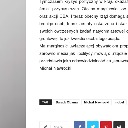
Tymczasem kryzys polityczny w kraju okazał s
śmieli przypuszczać. Oto na marginesie tzw. 
oraz akcji CBA. I teraz obecny rząd domaga s
broniąc osób, które zostały oskarżone i sk
swoich ówczesnych żądań natychmiastowej d
gruntowej, to już kwestia osobistego osądu.
Ma marginesie uwłaczającej obywatelom pro
zarówno media jak i politycy mówią o „rządzi
przedstawia jako odpowiedzialność za „sprawn
Michał Nawrocki
TAGI
Barack Obama
Michał Nawrocki
nobel
Share