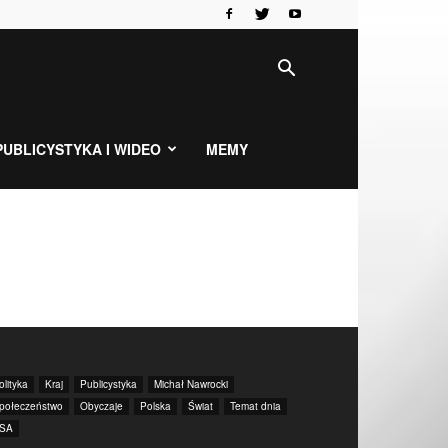
PUBLICYSTYKA I WIDEO
MEMY
olityka
Kraj
Publicystyka
Michał Nawrocki
połeczeństwo
Obyczaje
Polska
Świat
Temat dnia
SA