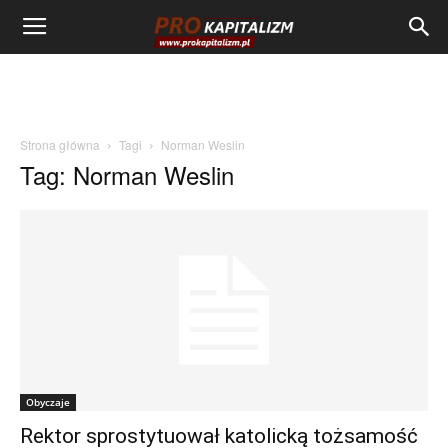
Strona główna
Tagi
Norman Weslin
Tag: Norman Weslin
Obyczaje
Rektor sprostytuował katolicką tożsamość