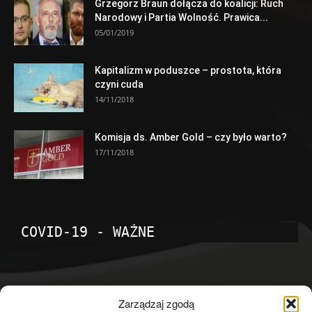
Grzegorz Braun dołącza do koalicji: Ruch
Narodowy i Partia Wolność. Prawica...
05/01/2019
Kapitalizm w poduszce – prostota, która
czyni cuda
14/11/2018
Komisja ds. Amber Gold – czy było warto?
17/11/2018
COVID-19 - WAŻNE
POPULARNE KATEGORIE
Zarządzaj zgodą