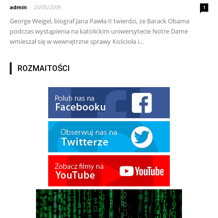
admin
-
20/05/2009
1
George Weigel, biograf Jana Pawła II twierdzi, że Barack Obama
podczas wystąpienia na katolickim uniwersytecie Notre Dame
wmieszał się w wewnętrzne sprawy Kościoła i...
ROZMAITOŚCI