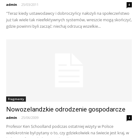
admin
-
25/03/2011
8
"Teraz kiedy ustawodawcy i dobroczyńcy nałożyli na społeczeństwo
już tak wiele tak nieefektywnych systemów, wreszcie mogą skończyć,
gdzie powinni byli zacząć: niechaj odrzucą wszelkie...
Fragmenty
Nowozelandzkie odrodzenie gospodarcze
admin
-
25/06/2009
3
Profesor Ken Schoolland podczas ostatniej wizyty w Polsce
wielokrotnie był pytany o to, czy gdziekolwiek na świecie jest kraj, w