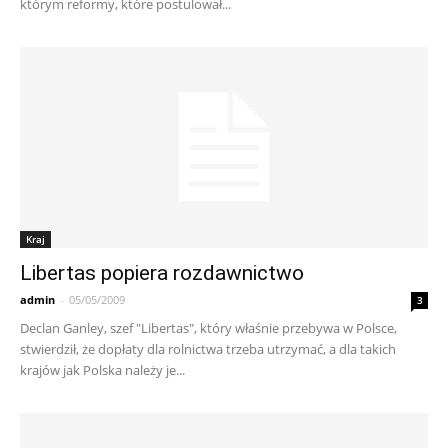
którym reformy, które postulował...
Kraj
Libertas popiera rozdawnictwo
admin
-
05/05/2009
3
Declan Ganley, szef "Libertas", który właśnie przebywa w Polsce,
stwierdził, że dopłaty dla rolnictwa trzeba utrzymać, a dla takich
krajów jak Polska należy je...