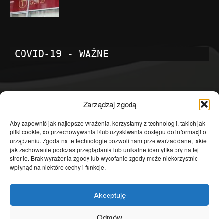
COVID-19 - WAŻNE
POPULARNE KATEGORIE
Zarządzaj zgodą
Temat dnia
4601
Aby zapewnić jak najlepsze wrażenia, korzystamy z technologii, takich jak
pliki cookie, do przechowywania i/lub uzyskiwania dostępu do informacji o
Publicystyka
4363
urządzeniu. Zgoda na te technologie pozwoli nam przetwarzać dane, takie
jak zachowanie podczas przeglądania lub unikalne identyfikatory na tej
Polityka
3639
stronie. Brak wyrażenia zgody lub wycofanie zgody może niekorzystnie
Polska
3462
wpłynąć na niektóre cechy i funkcje.
Społeczeństwo
2823
Akceptuję
Kraj
1290
Gospodarka
1230
Odmów