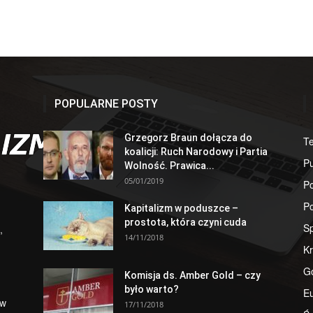
POPULARNE POSTY
Grzegorz Braun dołącza do
T
koalicji: Ruch Narodowy i Partia
Pu
Wolność. Prawica...
05/01/2019
Po
Po
Kapitalizm w poduszce –
prostota, która czyni cuda
S
,
14/11/2018
Kr
G
Komisja ds. Amber Gold – czy
było warto?
E
 w
17/11/2018