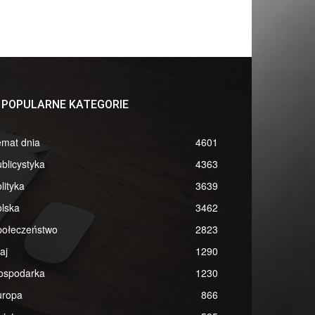
POPULARNE KATEGORIE
emat dnia
4601
blicystyka
4363
lityka
3639
lska
3462
połeczeństwo
2823
aj
1290
ospodarka
1230
uropa
866