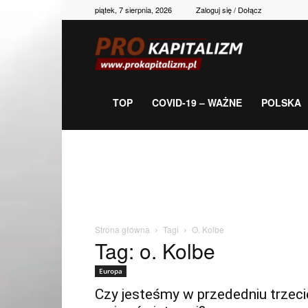
piątek, 7 sierpnia, 2026
Zaloguj się / Dołącz
Prokapitalizm,
gospodarka,
TOP
COVID-19 – WAŻNE
POLSKA
polityka,
historia,
Strona główna
Tagi
O. Kolbe
Tag: o. Kolbe
newsy
Europa
Czy jesteśmy w przededniu trzeci