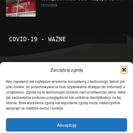
17/11/2018
COVID-19 - WAŻNE
POPULARNE KATEGORIE
Zarządzaj zgodą
Temat dnia
4601
Aby zapewnić jak najlepsze wrażenia, korzystamy z technologii, takich jak
pliki cookie, do przechowywania i/lub uzyskiwania dostępu do informacji o
Publicystyka
4363
urządzeniu. Zgoda na te technologie pozwoli nam przetwarzać dane, takie
jak zachowanie podczas przeglądania lub unikalne identyfikatory na tej
Polityka
3639
stronie. Brak wyrażenia zgody lub wycofanie zgody może niekorzystnie
Polska
3462
wpłynąć na niektóre cechy i funkcje.
Społeczeństwo
2823
Akceptuję
Kraj
1290