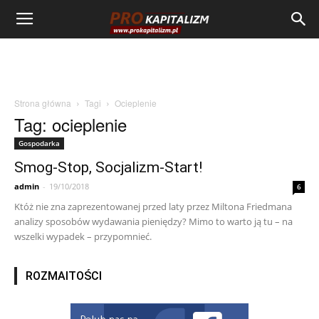
Strona główna
Tagi
Ocieplenie
Tag: ocieplenie
Gospodarka
Smog-Stop, Socjalizm-Start!
admin
-
19/10/2018
6
Któż nie zna zaprezentowanej przed laty przez Miltona Friedmana
analizy sposobów wydawania pieniędzy? Mimo to warto ją tu – na
wszelki wypadek – przypomnieć.
ROZMAITOŚCI