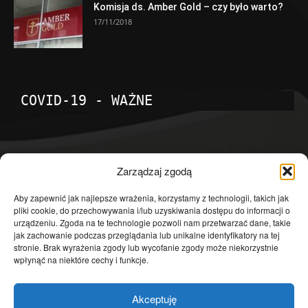
Komisja ds. Amber Gold – czy było warto?
17/11/2018
COVID-19 - WAŻNE
POPULARNE KATEGORIE
Zarządzaj zgodą
Temat dnia
4601
Aby zapewnić jak najlepsze wrażenia, korzystamy z technologii, takich jak
pliki cookie, do przechowywania i/lub uzyskiwania dostępu do informacji o
Publicystyka
4363
urządzeniu. Zgoda na te technologie pozwoli nam przetwarzać dane, takie
jak zachowanie podczas przeglądania lub unikalne identyfikatory na tej
Polityka
3639
stronie. Brak wyrażenia zgody lub wycofanie zgody może niekorzystnie
Polska
3462
wpłynąć na niektóre cechy i funkcje.
Społeczeństwo
2823
Akceptuję
Kraj
1290