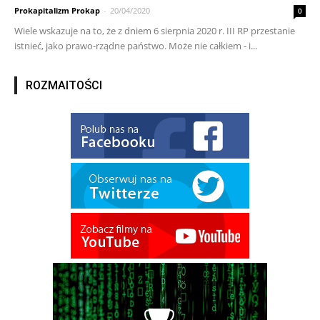
Prokapitalizm Prokap
-
20/04/2020
0
Wiele wskazuje na to, że z dniem 6 sierpnia 2020 r. III RP przestanie
istnieć, jako prawo-rządne państwo. Może nie całkiem - i...
ROZMAITOŚCI