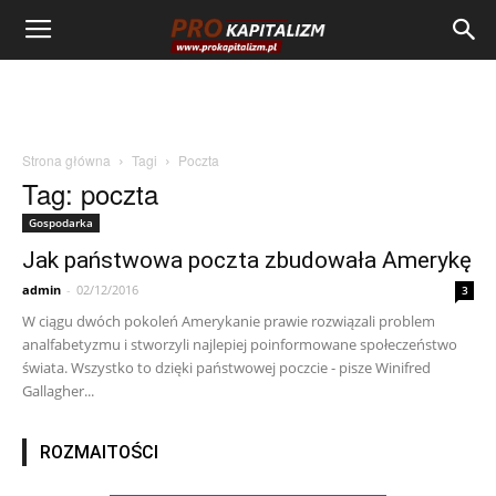
Strona główna
Tagi
Poczta
Tag: poczta
Gospodarka
Jak państwowa poczta zbudowała Amerykę
admin
-
02/12/2016
3
W ciągu dwóch pokoleń Amerykanie prawie rozwiązali problem
analfabetyzmu i stworzyli najlepiej poinformowane społeczeństwo
świata. Wszystko to dzięki państwowej poczcie - pisze Winifred
Gallagher...
ROZMAITOŚCI