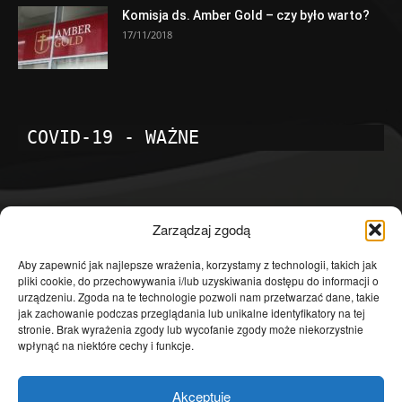
Komisja ds. Amber Gold – czy było warto?
17/11/2018
COVID-19 - WAŻNE
POPULARNE KATEGORIE
Zarządzaj zgodą
Temat dnia
4601
Aby zapewnić jak najlepsze wrażenia, korzystamy z technologii, takich jak
pliki cookie, do przechowywania i/lub uzyskiwania dostępu do informacji o
Publicystyka
4363
urządzeniu. Zgoda na te technologie pozwoli nam przetwarzać dane, takie
jak zachowanie podczas przeglądania lub unikalne identyfikatory na tej
Polityka
3639
stronie. Brak wyrażenia zgody lub wycofanie zgody może niekorzystnie
Polska
3462
wpłynąć na niektóre cechy i funkcje.
Społeczeństwo
2823
Akceptuję
Kraj
1290