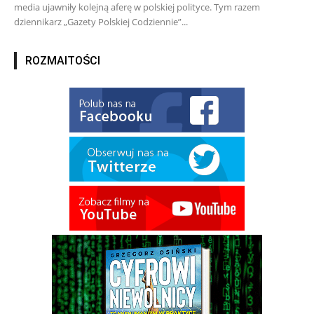
media ujawniły kolejną aferę w polskiej polityce. Tym razem
dziennikarz „Gazety Polskiej Codziennie”...
ROZMAITOŚCI