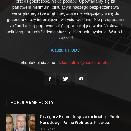
przedsiębiorczość, niskie podatki. Opowiadamy się za
państwem minimum, pilnującym naszego bezpieczeństwa
wewnętrznego i zewnętrznego, ale nie wtrącającym się do
gospodarki, czy ingerującym w życie rodzinne. Nie przepadamy
za "polityczną poprawnością", ograniczającą wolność słowa i
usiłującą narzucić "jedynie słuszny" kierunek myślenia. Warto tu
zajrzeć!
Klauzula RODO
Skontaktuj się z nami:
kapitalizm@poczta.onet.pl
POPULARNE POSTY
Grzegorz Braun dołącza do koalicji: Ruch
Narodowy i Partia Wolność. Prawica...
05/01/2019