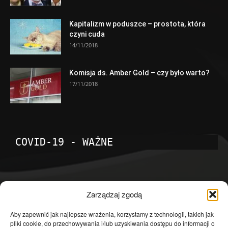
Kapitalizm w poduszce – prostota, która
czyni cuda
14/11/2018
Komisja ds. Amber Gold – czy było warto?
17/11/2018
COVID-19 - WAŻNE
POPULARNE KATEGORIE
Zarządzaj zgodą
Temat dnia
4601
Aby zapewnić jak najlepsze wrażenia, korzystamy z technologii, takich jak
pliki cookie, do przechowywania i/lub uzyskiwania dostępu do informacji o