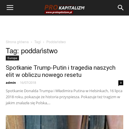
Strona główna
Tagi
Poddaństwo
Tag: poddaństwo
Europa
Spotkanie Trump-Putin i tragedia naszych
elit w obliczu nowego resetu
admin
-
16/07/2018
0
Spotkanie Donalda Trumpa i Władimira Putina w Helsinkach, 16 lipca
2018 roku, pokazuje że historia przyspiesza. Pokazuje też tragizm w
jakim znalazła się Polska,...