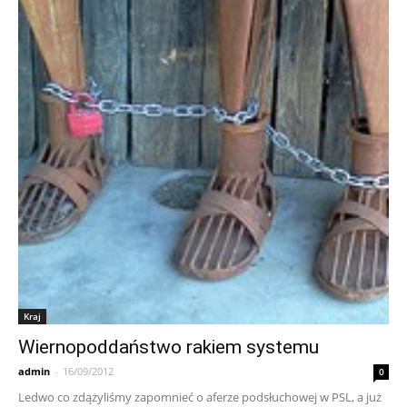
Kraj
Wiernopoddaństwo rakiem systemu
admin
-
16/09/2012
0
Ledwo co zdążyliśmy zapomnieć o aferze podsłuchowej w PSL, a już