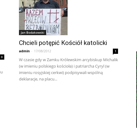
Jan Bodakowski
Chcieli potępić Kościół katolicki
admin
-
17/08/2012
1
0
W czasie gdy w Zamku Królewskim arcybiskup Michalik
(w imieniu polskiego kościoła) i patriarcha Cyryl (w
iu
imieniu rosyjskiej cerkwi) podpisywali wspólną
deklaracje, na placu...