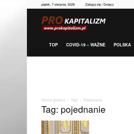
piątek, 7 sierpnia, 2026
Zaloguj się / Dołącz
Prokapitalizm,
gospodarka,
TOP
COVID-19 – WAŻNE
POLSKA
polityka,
historia,
Strona główna
Tagi
Pojednanie
Tag: pojednanie
newsy