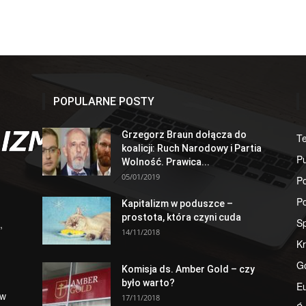
POPULARNE POSTY
Grzegorz Braun dołącza do
T
koalicji: Ruch Narodowy i Partia
Pu
Wolność. Prawica...
05/01/2019
Po
Po
Kapitalizm w poduszce –
prostota, która czyni cuda
S
,
14/11/2018
Kr
G
Komisja ds. Amber Gold – czy
było warto?
E
 w
17/11/2018