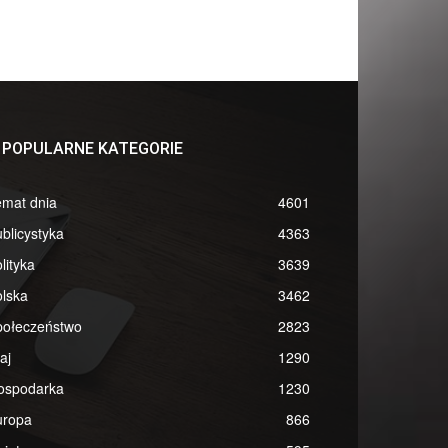
POPULARNE KATEGORIE
emat dnia
4601
blicystyka
4363
lityka
3639
lska
3462
połeczeństwo
2823
aj
1290
ospodarka
1230
uropa
866