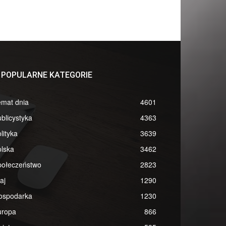
POPULARNE KATEGORIE
emat dnia
4601
blicystyka
4363
lityka
3639
lska
3462
połeczeństwo
2823
aj
1290
ospodarka
1230
uropa
866