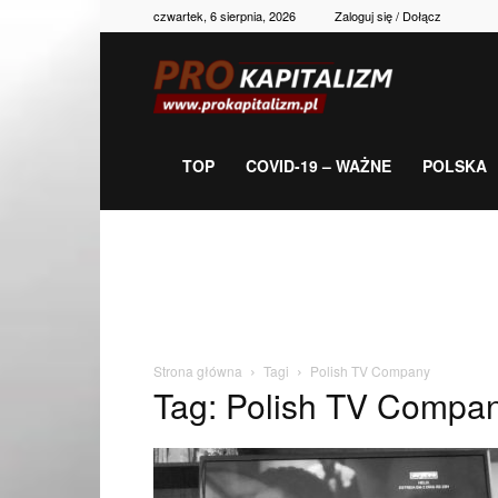
czwartek, 6 sierpnia, 2026
Zaloguj się / Dołącz
Prokapitalizm,
gospodarka,
TOP
COVID-19 – WAŻNE
POLSKA
polityka,
historia,
Strona główna
Tagi
Polish TV Company
Tag: Polish TV Compa
newsy