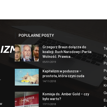
POPULARNE POSTY
Grzegorz Braun dołącza do
T
koalicji: Ruch Narodowy i Partia
Pu
Wolność. Prawica...
05/01/2019
Po
Po
Kapitalizm w poduszce –
prostota, która czyni cuda
S
,
14/11/2018
Kr
G
Komisja ds. Amber Gold – czy
było warto?
E
 w
17/11/2018