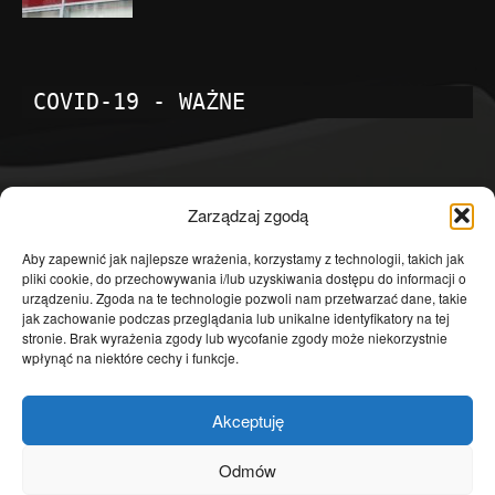
COVID-19 - WAŻNE
POPULARNE KATEGORIE
Zarządzaj zgodą
Temat dnia
4602
Aby zapewnić jak najlepsze wrażenia, korzystamy z technologii, takich jak
pliki cookie, do przechowywania i/lub uzyskiwania dostępu do informacji o
Publicystyka
4364
urządzeniu. Zgoda na te technologie pozwoli nam przetwarzać dane, takie
jak zachowanie podczas przeglądania lub unikalne identyfikatory na tej
Polityka
3640
stronie. Brak wyrażenia zgody lub wycofanie zgody może niekorzystnie
Polska
3462
wpłynąć na niektóre cechy i funkcje.
Społeczeństwo
2823
Akceptuję
Kraj
1290
Gospodarka
1230
Odmów
Europa
866