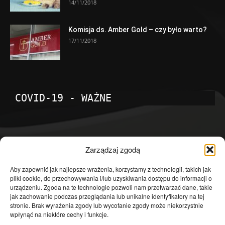
14/11/2018
Komisja ds. Amber Gold – czy było warto?
17/11/2018
COVID-19 - WAŻNE
POPULARNE KATEGORIE
Zarządzaj zgodą
Temat dnia
4601
Aby zapewnić jak najlepsze wrażenia, korzystamy z technologii, takich jak
pliki cookie, do przechowywania i/lub uzyskiwania dostępu do informacji o
Publicystyka
4363
urządzeniu. Zgoda na te technologie pozwoli nam przetwarzać dane, takie
jak zachowanie podczas przeglądania lub unikalne identyfikatory na tej
Polityka
3639
stronie. Brak wyrażenia zgody lub wycofanie zgody może niekorzystnie
Polska
3462
wpłynąć na niektóre cechy i funkcje.