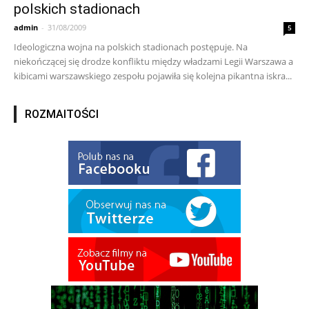
polskich stadionach
admin
-
31/08/2009
5
Ideologiczna wojna na polskich stadionach postępuje. Na
niekończącej się drodze konfliktu między władzami Legii Warszawa a
kibicami warszawskiego zespołu pojawiła się kolejna pikantna iskra...
ROZMAITOŚCI