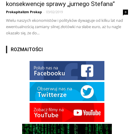
konsekwencje sprawy „jurnego Stefana”
Prokapitalizm Prokap
-
03/02/2019
0
Wielu naszych ekonomistów i polityków dywaguje od kilku lat nad
ewentualnością zamiany silnej złotówki na słabe euro, aż tu nagle
okazało się, że do...
ROZMAITOŚCI