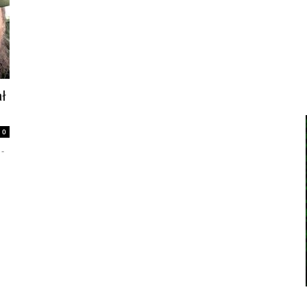
ł
0
 -