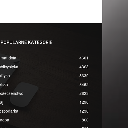
POPULARNE KATEGORIE
emat dnia
4601
blicystyka
4363
lityka
3639
lska
3462
połeczeństwo
2823
aj
1290
ospodarka
1230
uropa
866