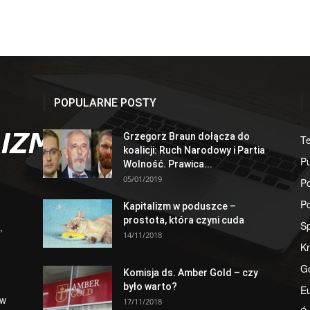
POPULARNE POSTY
Grzegorz Braun dołącza do
T
koalicji: Ruch Narodowy i Partia
Pu
Wolność. Prawica...
05/01/2019
Po
Po
Kapitalizm w poduszce –
prostota, która czyni cuda
S
,
14/11/2018
Kr
G
Komisja ds. Amber Gold – czy
było warto?
E
 w
17/11/2018