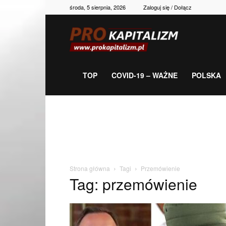
środa, 5 sierpnia, 2026
Zaloguj się / Dołącz
Prokapitalizm,
gospodarka,
TOP
COVID-19 – WAŻNE
POLSKA
polityka,
historia,
Strona główna
Tagi
Przemówienie
Tag: przemówienie
newsy