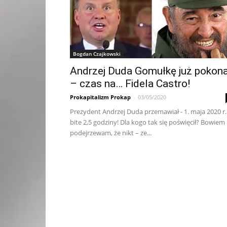
Bogdan Czajkowski
Andrzej Duda Gomułkę już pokona
– czas na… Fidela Castro!
Prokapitalizm Prokap
-
03/05/2020
Prezydent Andrzej Duda przemawiał - 1. maja 2020 r.
bite 2,5 godziny! Dla kogo tak się poświęcił? Bowiem
podejrzewam, że nikt – ze...