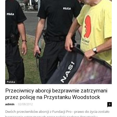
Polska
Przeciwnicy aborcji bezprawnie zatrzymani
przez policję na Przystanku Woodstock
admin
-
02/08/2012
0
Dwóch przeciwników aborcji z Fundacji Pro - prawo do życia zostało