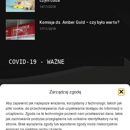
czyni cuda
14/11/2018
Komisja ds. Amber Gold – czy było warto?
17/11/2018
COVID-19 - WAŻNE
POPULARNE KATEGORIE
Zarządzaj zgodą
Temat dnia
4601
Aby zapewnić jak najlepsze wrażenia, korzystamy z technologii, takich jak
pliki cookie, do przechowywania i/lub uzyskiwania dostępu do informacji o
Publicystyka
4363
urządzeniu. Zgoda na te technologie pozwoli nam przetwarzać dane, takie
jak zachowanie podczas przeglądania lub unikalne identyfikatory na tej
Polityka
3639
stronie. Brak wyrażenia zgody lub wycofanie zgody może niekorzystnie
Polska
3462
wpłynąć na niektóre cechy i funkcje.