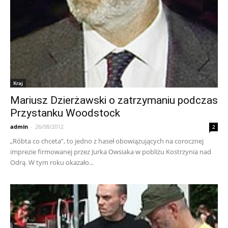
Kraj
Mariusz Dzierżawski o zatrzymaniu podczas
Przystanku Woodstock
admin
-
26/08/2012
2
„Róbta co chceta”, to jedno z haseł obowiązujących na corocznej
imprezie firmowanej przez Jurka Owsiaka w pobliżu Kostrzynia nad
Odrą. W tym roku okazało...