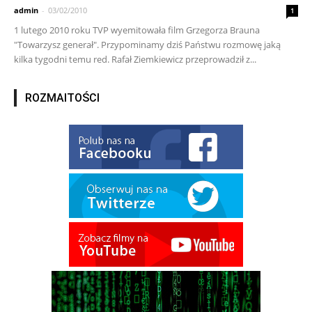
admin
-
03/02/2010
1
1 lutego 2010 roku TVP wyemitowała film Grzegorza Brauna
"Towarzysz generał". Przypominamy dziś Państwu rozmowę jaką
kilka tygodni temu red. Rafał Ziemkiewicz przeprowadził z...
ROZMAITOŚCI