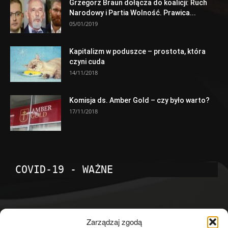
Grzegorz Braun dołącza do koalicji: Ruch
Narodowy i Partia Wolność. Prawica...
05/01/2019
Kapitalizm w poduszce – prostota, która
czyni cuda
14/11/2018
Komisja ds. Amber Gold – czy było warto?
17/11/2018
COVID-19 - WAŻNE
POPULARNE KATEGORIE
Zarządzaj zgodą