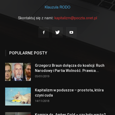
Klauzula RODO
Skontaktuj się z nami:
kapitalizm@poczta.onet.pl
POPULARNE POSTY
Grzegorz Braun dołącza do koalicji: Ruch
Narodowy i Partia Wolność. Prawica...
05/01/2019
Kapitalizm w poduszce – prostota, która
czyni cuda
14/11/2018
Komisja ds. Amber Gold – czy było warto?