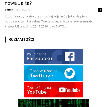
nowa Jałta?
admin
-
21/11/2010
1
Lizbona zaczyna się coraz mocniej kojarzyć z Jałtą. Najpierw
podpisano tam haniebny Traktat o ograniczonej suwerenności
krajów UE, a w dniu 20.11.2010 roku NATO...
ROZMAITOŚCI