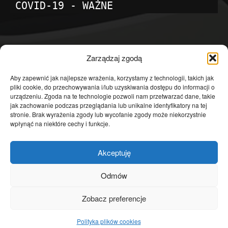
COVID-19 - WAŻNE
POPULARNE KATEGORIE
Zarządzaj zgodą
Temat dnia
4601
Aby zapewnić jak najlepsze wrażenia, korzystamy z technologii, takich jak
pliki cookie, do przechowywania i/lub uzyskiwania dostępu do informacji o
Publicystyka
4363
urządzeniu. Zgoda na te technologie pozwoli nam przetwarzać dane, takie
jak zachowanie podczas przeglądania lub unikalne identyfikatory na tej
Polityka
3639
stronie. Brak wyrażenia zgody lub wycofanie zgody może niekorzystnie
Polska
3462
wpłynąć na niektóre cechy i funkcje.
Społeczeństwo
2823
Akceptuję
Kraj
1290
Gospodarka
1230
Odmów
Europa
866
Zobacz preferencje
Świat
595
Polityka plików cookies