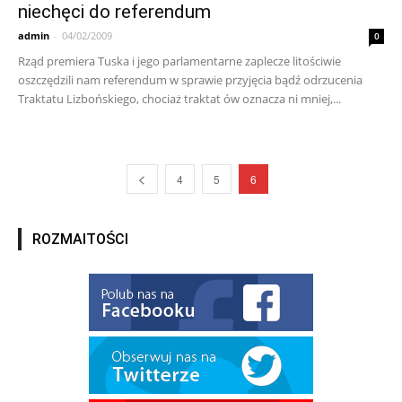
niechęci do referendum
admin
-
04/02/2009
0
Rząd premiera Tuska i jego parlamentarne zaplecze litościwie
oszczędzili nam referendum w sprawie przyjęcia bądź odrzucenia
Traktatu Lizbońskiego, chociaż traktat ów oznacza ni mniej,...
4
5
6
ROZMAITOŚCI