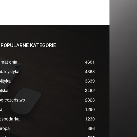
POPULARNE KATEGORIE
emat dnia
4601
blicystyka
4363
lityka
3639
lska
3462
połeczeństwo
2823
aj
1290
ospodarka
1230
uropa
866