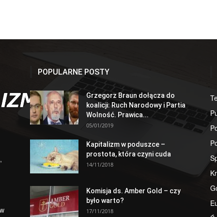
POPULARNE POSTY
Grzegorz Braun dołącza do
T
koalicji: Ruch Narodowy i Partia
Pu
Wolność. Prawica...
05/01/2019
Po
Po
Kapitalizm w poduszce –
prostota, która czyni cuda
S
,
14/11/2018
Kr
G
Komisja ds. Amber Gold – czy
było warto?
E
 w
17/11/2018