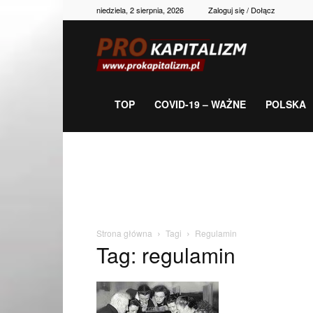
niedziela, 2 sierpnia, 2026
Zaloguj się / Dołącz
Prokapitalizm,
gospodarka,
TOP
COVID-19 – WAŻNE
POLSKA
polityka,
historia,
Strona główna
Tagi
Regulamin
Tag: regulamin
newsy