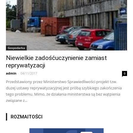
Gospodarka
Niewielkie zadośćuczynienie zamiast
reprywatyzacji
admin
-
04/11/2017
0
Przedstawiony przez Ministerstwo Sprawiedliwości projekt tzw.
dużej ustawy reprywatyzacyjnej jest próbą szybkiego zakończenia
tego problemu. Mimo, że działania ministerstwa są bez wątpienia
związane z...
ROZMAITOŚCI