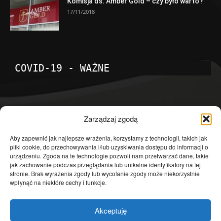
Komisja ds. Amber Gold – czy było warto?
17/11/2018
COVID-19 - WAŻNE
POPULARNE KATEGORIE
Zarządzaj zgodą
Temat dnia
4601
Aby zapewnić jak najlepsze wrażenia, korzystamy z technologii, takich jak
pliki cookie, do przechowywania i/lub uzyskiwania dostępu do informacji o
Publicystyka
4363
urządzeniu. Zgoda na te technologie pozwoli nam przetwarzać dane, takie
jak zachowanie podczas przeglądania lub unikalne identyfikatory na tej
Polityka
3639
stronie. Brak wyrażenia zgody lub wycofanie zgody może niekorzystnie
Polska
3462
wpłynąć na niektóre cechy i funkcje.
Społeczeństwo
2823
Akceptuję
Kraj
1290