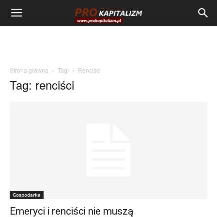
Strona główna
Tagi
Renciści
Tag: renciści
Gospodarka
Emeryci i renciści nie muszą