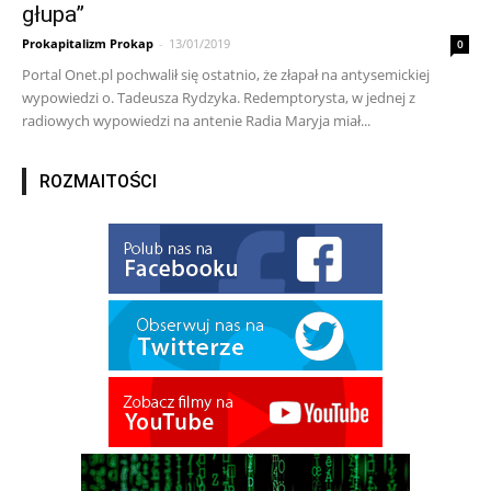
głupa”
Prokapitalizm Prokap
-
13/01/2019
0
Portal Onet.pl pochwalił się ostatnio, że złapał na antysemickiej
wypowiedzi o. Tadeusza Rydzyka. Redemptorysta, w jednej z
radiowych wypowiedzi na antenie Radia Maryja miał...
ROZMAITOŚCI