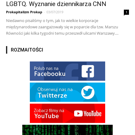
LGBTQ. Wyznanie dziennikarza CNN
Prokapitalizm Prokap
-
03/07/2019
1
Niedawno pisaliśmy o tym, jak to wielkie korporacje
międzynarodowe zaangażowały się w poparcie dla tzw. Marszu
Równości jaki kilka tygodni temu przeszedł ulicami Warszawy....
ROZMAITOŚCI