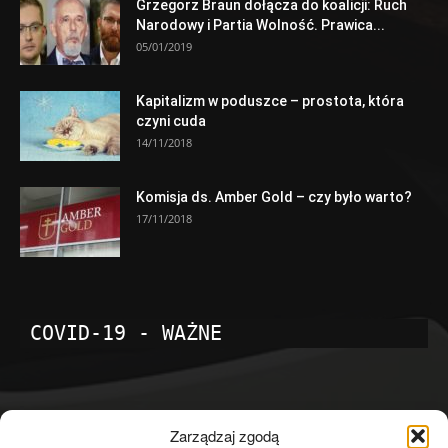
Grzegorz Braun dołącza do koalicji: Ruch
Narodowy i Partia Wolność. Prawica...
05/01/2019
Kapitalizm w poduszce – prostota, która
czyni cuda
14/11/2018
Komisja ds. Amber Gold – czy było warto?
17/11/2018
COVID-19 - WAŻNE
POPULARNE KATEGORIE
Zarządzaj zgodą