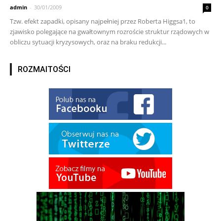
admin
-
30/01/2009
0
Tzw. efekt zapadki, opisany najpełniej przez Roberta Higgsa1, to
zjawisko polegające na gwałtownym rozroście struktur rządowych w
obliczu sytuacji kryzysowych, oraz na braku redukcji...
ROZMAITOŚCI